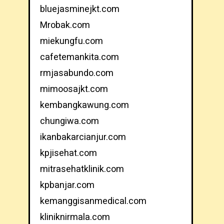
bluejasminejkt.com
Mrobak.com
miekungfu.com
cafetemankita.com
rmjasabundo.com
mimoosajkt.com
kembangkawung.com
chungiwa.com
ikanbakarcianjur.com
kpjisehat.com
mitrasehatklinik.com
kpbanjar.com
kemanggisanmedical.com
kliniknirmala.com