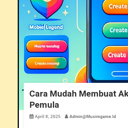
Cara Mudah Membuat Aku
Pemula
April 8, 2025
Admin@musimgame.id