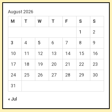
August 2026
M
T
W
T
F
S
S
1
2
3
4
5
6
7
8
9
10
11
12
13
14
15
16
17
18
19
20
21
22
23
24
25
26
27
28
29
30
31
« Jul