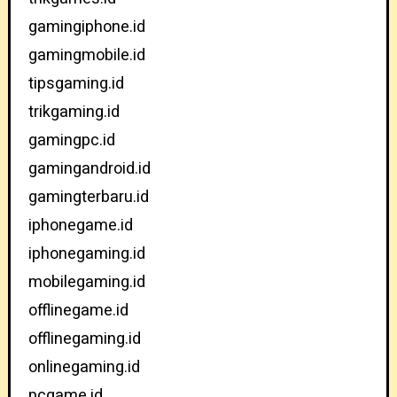
gamingiphone.id
gamingmobile.id
tipsgaming.id
trikgaming.id
gamingpc.id
gamingandroid.id
gamingterbaru.id
iphonegame.id
iphonegaming.id
mobilegaming.id
offlinegame.id
offlinegaming.id
onlinegaming.id
pcgame.id