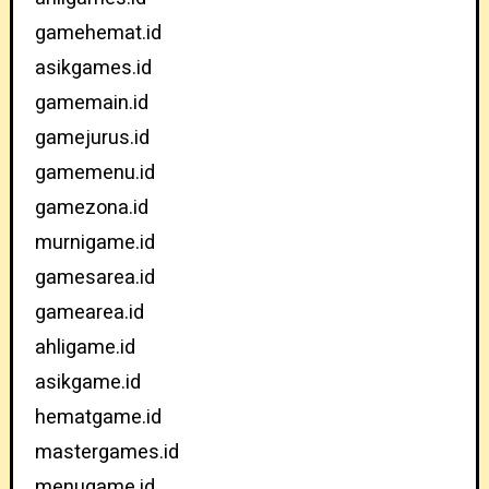
gamehemat.id
asikgames.id
gamemain.id
gamejurus.id
gamemenu.id
gamezona.id
murnigame.id
gamesarea.id
gamearea.id
ahligame.id
asikgame.id
hematgame.id
mastergames.id
menugame.id