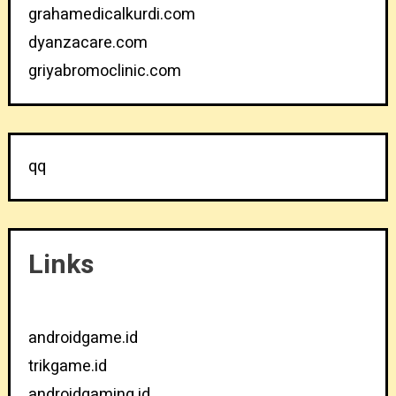
grahamedicalkurdi.com
dyanzacare.com
griyabromoclinic.com
qq
Links
androidgame.id
trikgame.id
androidgaming.id